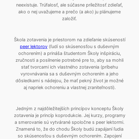
neexistuje. Trúfalosť, ale súčasne príležitosť zdieľať,
ako o nej uvažujeme a prečo (a ako) ju plánujeme
založiť.
Škola zotavenia je priestorom na zdieľanie skúseností
peer lektorov
(ľudí so skúsenosťou s duševným
ochorením) a prináša študentom Školy inšpiráciu,
zručnosti a posilnenie potrebné pre to, aby sa mohli
stať tvorcami ich vlastného zotavenia (príbehu
vyrovnávania sa s duševným ochorením a jeho
dôsledkami s nádejou, že mať pekný život je možné
aj napriek ochoreniu a vlastnej zraniteľnosti).
Jedným z najdôležitejších princípov konceptu Školy
zotavenia je princíp koprodukcie. Jej kurzy, programy
a smerovanie sú vytvárané spoločne s peer lektormi.
Znamená to, že do chodu Školy budú zapájaní ľudia
so skúsenosťou s duševným ochorením. Zapojení