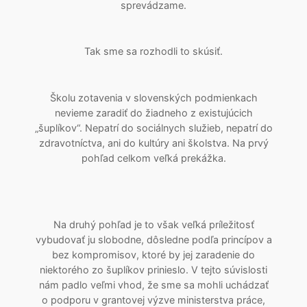
sprevádzame.
Tak sme sa rozhodli to skúsiť.
Školu zotavenia v slovenských podmienkach
nevieme zaradiť do žiadneho z existujúcich
„šuplíkov“. Nepatrí do sociálnych služieb, nepatrí do
zdravotníctva, ani do kultúry ani školstva. Na prvý
pohľad celkom veľká prekážka.
Na druhý pohľad je to však veľká príležitosť
vybudovať ju slobodne, dôsledne podľa princípov a
bez kompromisov, ktoré by jej zaradenie do
niektorého zo šuplíkov prinieslo. V tejto súvislosti
nám padlo veľmi vhod, že sme sa mohli uchádzať
o podporu v grantovej výzve ministerstva práce,