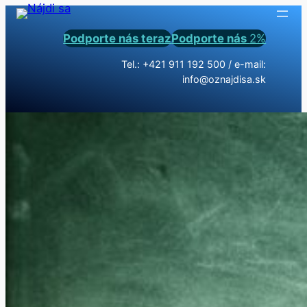
Podporte nás teraz
Podporte nás
2%
Tel.: +421 911 192 500 / e-mail:
info@oznajdisa.sk