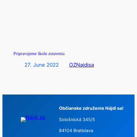
Pripravujeme školu zotavenia
27. June 2022
—
OZNajdisa
by
Občianske združenie Nájdi sa!
Sološnická 345/5
84104 Bratislava