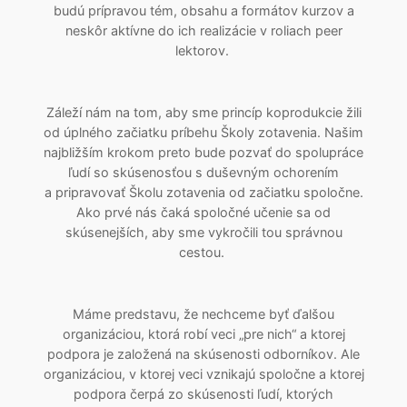
budú prípravou tém, obsahu a formátov kurzov a
neskôr aktívne do ich realizácie v roliach peer
lektorov.
Záleží nám na tom, aby sme princíp koprodukcie žili
od úplného začiatku príbehu Školy zotavenia. Našim
najbližším krokom preto bude pozvať do spolupráce
ľudí so skúsenosťou s duševným ochorením
a pripravovať Školu zotavenia od začiatku spoločne.
Ako prvé nás čaká spoločné učenie sa od
skúsenejších, aby sme vykročili tou správnou
cestou.
Máme predstavu, že nechceme byť ďalšou
organizáciou, ktorá robí veci „pre nich“ a ktorej
podpora je založená na skúsenosti odborníkov. Ale
organizáciou, v ktorej veci vznikajú spoločne a ktorej
podpora čerpá zo skúsenosti ľudí, ktorých