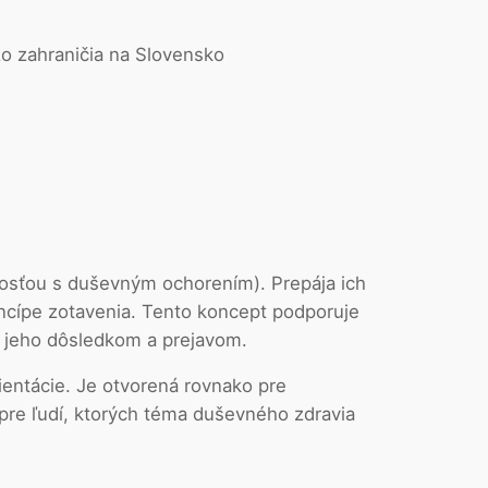
o zahraničia na Slovensko
osťou s duševným ochorením). Prepája ich
ncípe zotavenia. Tento koncept podporuje
u, jeho dôsledkom a prejavom.
ientácie. Je otvorená rovnako pre
 pre ľudí, ktorých téma duševného zdravia