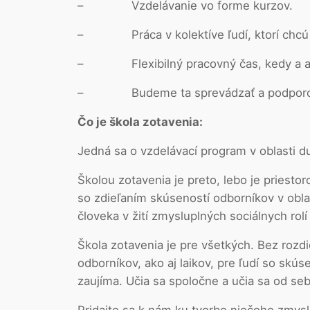
– Vzdelávanie vo forme kurzov.
– Práca v kolektíve ľudí, ktorí chcú pr
– Flexibilný pracovný čas, kedy a ako
– Budeme ta sprevádzať a podporova
Čo je škola zotavenia:
Jedná sa o vzdelávací program v oblasti d
Školou zotavenia je preto, lebo je priesto
so zdieľaním skúseností odborníkov v obl
človeka v žití zmysluplných sociálnych ro
Škola zotavenia je pre všetkých. Bez rozdi
odborníkov, ako aj laikov, pre ľudí so sk
zaujíma. Učia sa spoločne a učia sa od se
Pridajte sa k nám ku tvorbe niečoho zmy