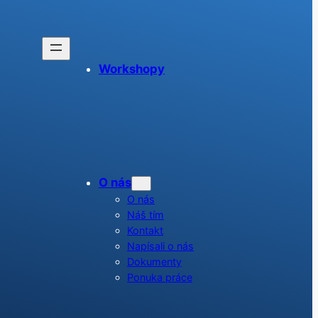
Workshopy
O nás
O nás
Náš tím
Kontakt
Napísali o nás
Dokumenty
Ponuka práce