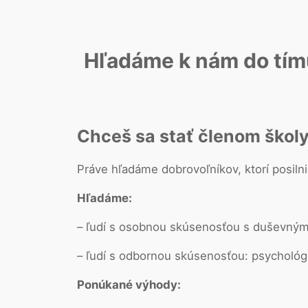
Hľadáme k nám do tímu 
Chceš sa stať členom škol
Práve hľadáme dobrovoľníkov, ktorí posilni
Hľadáme:
– ľudí s osobnou skúsenosťou s duševný
– ľudí s odbornou skúsenosťou: psychológo
Ponúkané výhody: