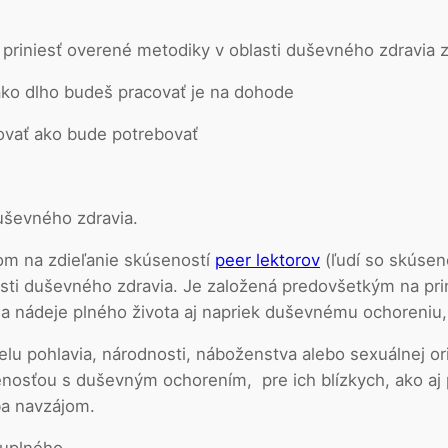
iniesť overené metodiky v oblasti duševného zdravia z
 dlho budeš pracovať je na dohode
ť ako bude potrebovať
uševného zdravia.
rom na zdieľanie skúseností
peer lektorov
(ľudí so skúsen
asti duševného zdravia. Je založená predovšetkým na pri
lí a nádeje plného života aj napriek duševnému ochoreni
elu pohlavia, národnosti, náboženstva alebo sexuálnej or
úsenosťou s duševným ochorením, pre ich blízkych, ako aj
ba navzájom.
sluplného…