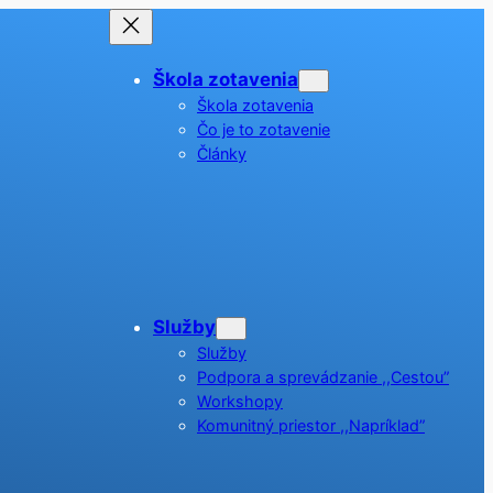
Škola zotavenia
Škola zotavenia
Čo je to zotavenie
Články
Služby
Služby
Podpora a sprevádzanie ,,Cestou”
Workshopy
Komunitný priestor ,,Napríklad”