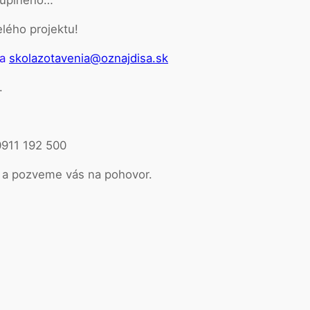
elého projektu!
na
skolazotavenia@oznajdisa.sk
.
0911 192 500
 a pozveme vás na pohovor.