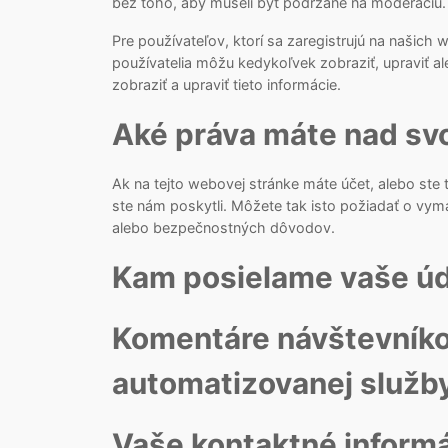
bez toho, aby museli byť podržané na moderáciu.
Pre používateľov, ktorí sa zaregistrujú na našich 
používatelia môžu kedykoľvek zobraziť, upraviť 
zobraziť a upraviť tieto informácie.
Aké práva máte nad svo
Ak na tejto webovej stránke máte účet, alebo ste
ste nám poskytli. Môžete tak isto požiadať o vym
alebo bezpečnostných dôvodov.
Kam posielame vaše úd
Komentáre návštevníko
automatizovanej služb
Vaše kontaktné inform