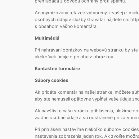
prehliadača z dôvodu ochrany proti spamu.
Anonymizovaný reťazec vytvorený z vašej e-mailov
osobných údajov služby Gravatar nájdete na: http
s obsahom vášho komentára.
Multimédiá
Pri nahrávaní obrázkov na webovú stránku by ste
akékoľvek údaje o polohe z obrázkov.
Kontaktné formuláre
Súbory cookies
Ak pridáte komentár na našej stránke, môžete súh
aby ste nemuseli opätovne vypĺňať vaše údaje znov
Ak navštívite našu stránku prihlásenia, uložíme 
žiadne osobné údaje a sú odstránené pri zatvorení
Pri prihlásení nastavíme niekoľko súborov cookies
nastavenia zobrazenia jeden rok. Ak zvolíte možn