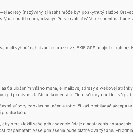
ej adresy (nazývaný aj hash) môže byť poskytnutý službe Gravatar
s://automattic.com/privacy/. Po schválení vášho komentára bude v
 sa mali vyhnúť nahrávaniu obrázkov s EXIF GPS údajmi o polohe. 
lasiť s uložením vášho mena, e-mailovej adresy a webovej stránky
u pri pridávaní ďalšieho komentára. Tieto súbory cookies sú platn
dočasné súbory cookies na určenie toho, či váš prehliadač akceptuj
 prehliadača.
, aby sme uložili vaše prihlasovacie údaje a nastavenia zobrazenia.
osť “zapamätať”, vaše prihlásenie bude platné dva týždne. Pri odhl