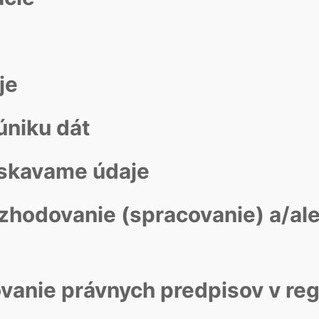
je
úniku dát
získavame údaje
hodovanie (spracovanie) a/ale
ovanie právnych predpisov v re