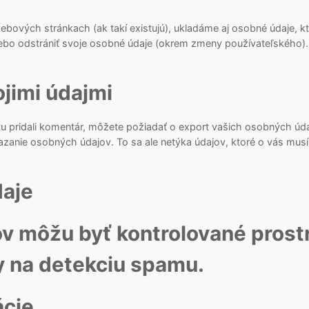
webových stránkach (ak takí existujú), ukladáme aj osobné údaje, kt
alebo odstrániť svoje osobné údaje (okrem zmeny používateľského
jimi údajmi
 tu pridali komentár, môžete požiadať o export vašich osobných úda
azanie osobných údajov. To sa ale netýka údajov, ktoré o vás mus
aje
v môžu byť kontrolované pros
y na detekciu spamu.
ácie