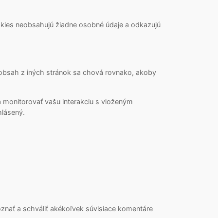
okies neobsahujú žiadne osobné údaje a odkazujú
 obsah z iných stránok sa chová rovnako, akoby
a monitorovať vašu interakciu s vloženým
hlásený.
znať a schváliť akékoľvek súvisiace komentáre