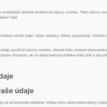
om prehliadači uložené dodatočné súbory cookies. Tieto súbory co
latné 1 deň.
vložený obsah (napr. videá, obrázky, články a podobne). Vložený
daje, používať súbory cookies, vkladať treťo-stranné sledovanie 
loženým obsahom, ak na danej webovej stránke máte účet a ste pri
daje
aše údaje
aje sú uchovávané oddelene. Vďaka tomu vieme automaticky rozpo